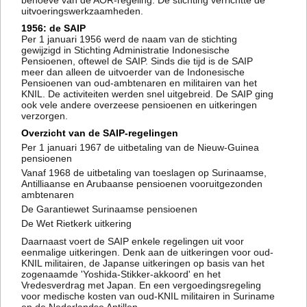
behoeve van de AOR-regeling. De stichting verrichtte de
uitvoeringswerkzaamheden.
1956: de SAIP
Per 1 januari 1956 werd de naam van de stichting
gewijzigd in Stichting Administratie Indonesische
Pensioenen, oftewel de SAIP. Sinds die tijd is de SAIP
meer dan alleen de uitvoerder van de Indonesische
Pensioenen van oud-ambtenaren en militairen van het
KNIL. De activiteiten werden snel uitgebreid. De SAIP ging
ook vele andere overzeese pensioenen en uitkeringen
verzorgen.
Overzicht van de SAIP-regelingen
Per 1 januari 1967 de uitbetaling van de Nieuw-Guinea
pensioenen
Vanaf 1968 de uitbetaling van toeslagen op Surinaamse,
Antilliaanse en Arubaanse pensioenen vooruitgezonden
ambtenaren
De Garantiewet Surinaamse pensioenen
De Wet Rietkerk uitkering
Daarnaast voert de SAIP enkele regelingen uit voor
eenmalige uitkeringen. Denk aan de uitkeringen voor oud-
KNIL militairen, de Japanse uitkeringen op basis van het
zogenaamde 'Yoshida-Stikker-akkoord' en het
Vredesverdrag met Japan. En een vergoedingsregeling
voor medische kosten van oud-KNIL militairen in Suriname