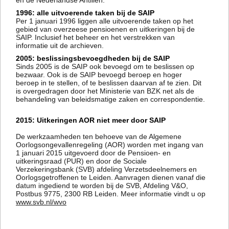
en de Nederlandse Antillen.
1996: alle uitvoerende taken bij de SAIP
Per 1 januari 1996 liggen alle uitvoerende taken op het
gebied van overzeese pensioenen en uitkeringen bij de
SAIP. Inclusief het beheer en het verstrekken van
informatie uit de archieven.
2005: beslissingsbevoegdheden bij de SAIP
Sinds 2005 is de SAIP ook bevoegd om te beslissen op
bezwaar. Ook is de SAIP bevoegd beroep en hoger
beroep in te stellen, of te beslissen daarvan af te zien. Dit
is overgedragen door het Ministerie van BZK net als de
behandeling van beleidsmatige zaken en correspondentie.
2015: Uitkeringen AOR niet meer door SAIP
De werkzaamheden ten behoeve van de Algemene
Oorlogsongevallenregeling (AOR) worden met ingang van
1 januari 2015 uitgevoerd door de Pensioen- en
uitkeringsraad (PUR) en door de Sociale
Verzekeringsbank (SVB) afdeling Verzetsdeelnemers en
Oorlogsgetroffenen te Leiden. Aanvragen dienen vanaf die
datum ingediend te worden bij de SVB, Afdeling V&O,
Postbus 9775, 2300 RB Leiden. Meer informatie vindt u op
www.svb.nl/wvo